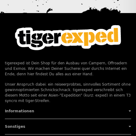
tigerexped ist Dein Shop für den Ausbau von Campern, Offroadern
und Exmos. Wir machen Deiner Sucherei quer durchs Internet ein
Ende, denn hier findest Du alles aus einer Hand.
Unser Anspruch dabei: ein reiseerprobtes, sinnvolles Sortiment ohne
gewinnoptimierten Schnickschnack. tigerexped verschreibt sich
diesem Motto seit einer Asien-”Expedition” (kurz: exped) in einem T3
syncro mit tiger-Streifen.
Informationen
Sonstiges