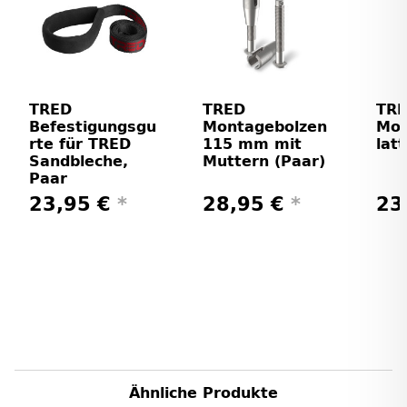
TRED
TRED
TR
Befestigungsgu
Montagebolzen
Mon
rte für TRED
115 mm mit
lat
Sandbleche,
Muttern (Paar)
Paar
23,95 €
*
28,95 €
*
23
Ähnliche Produkte