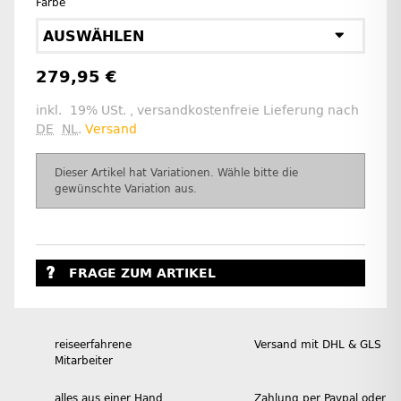
Farbe
AUSWÄHLEN
279,95 €
inkl. 19% USt. , versandkostenfreie Lieferung nach
DE
NL
.
Versand
x
Dieser Artikel hat Variationen. Wähle bitte die
gewünschte Variation aus.
FRAGE ZUM ARTIKEL
reiseerfahrene
Versand mit DHL & GLS
Mitarbeiter
alles aus einer Hand
Zahlung per Paypal oder