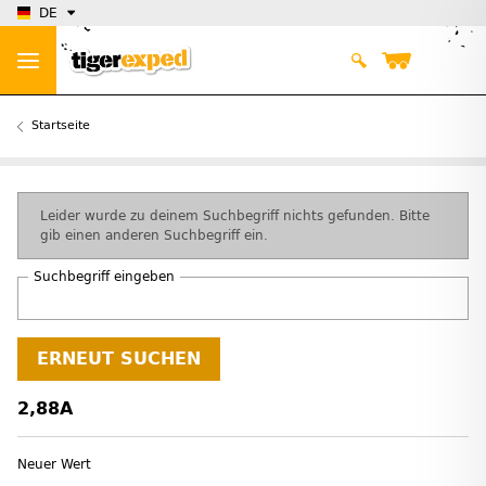
DE
Startseite
x
Leider wurde zu deinem Suchbegriff nichts gefunden. Bitte
gib einen anderen Suchbegriff ein.
Suchbegriff eingeben
ERNEUT SUCHEN
2,88A
Neuer Wert