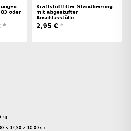
zungen
Kraftstofffilter Standheizung
 83 oder
mit abgestufter
Anschlusstülle
€
*
2,95 €
*
9
kg
00 × 32,90 × 10,00 cm