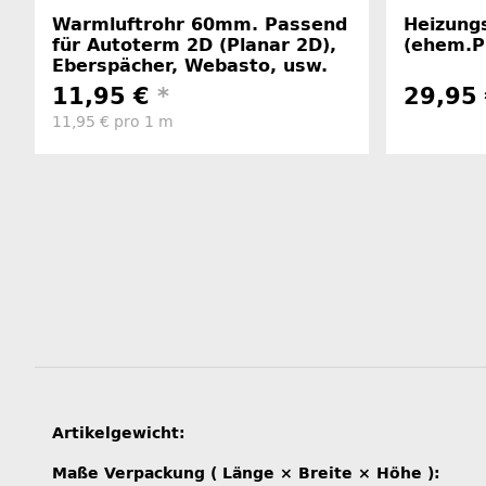
Warmluftrohr 60mm. Passend
Heizung
für Autoterm 2D (Planar 2D),
(ehem.Pl
Eberspächer, Webasto, usw.
11,95 €
*
29,95
11,95 € pro 1 m
Produkteigenschaft
Wert
Artikelgewicht:
Maße Verpackung ( Länge × Breite × Höhe ):