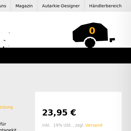
uns
Magazin
Autarkie-Designer
Händlerbereich
0
eizung
23,95 €
 für
inkl. 19% USt. , zzgl.
Versand
ntagekit