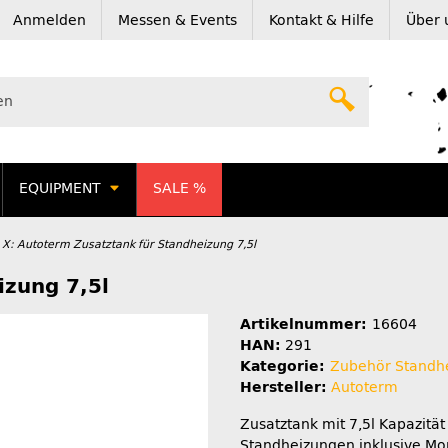
Anmelden
Messen & Events
Kontakt & Hilfe
Über 
EQUIPMENT
SALE %
X: Autoterm Zusatztank für Standheizung 7,5l
izung 7,5l
Artikelnummer:
16604
HAN:
291
Kategorie:
Zubehör Standh
Hersteller:
Autoterm
Zusatztank mit 7,5l Kapazität
Standheizungen inklusive Mo