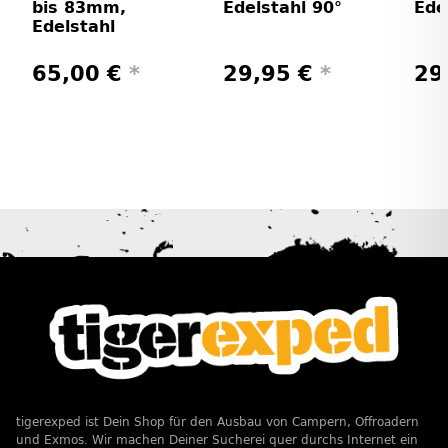
bis 83mm,
Edelstahl 90°
Ede
Edelstahl
65,00 €
*
29,95 €
*
29
tigerexped ist Dein Shop für den Ausbau von Campern, Offroadern
und Exmos. Wir machen Deiner Sucherei quer durchs Internet ein