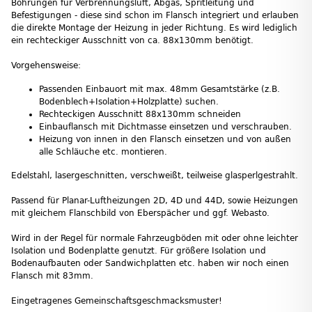
Bohrungen für Verbrennungsluft, Abgas, Spritleitung und
Befestigungen - diese sind schon im Flansch integriert und erlauben
die direkte Montage der Heizung in jeder Richtung. Es wird lediglich
ein rechteckiger Ausschnitt von ca. 88x130mm benötigt.
Vorgehensweise:
Passenden Einbauort mit max. 48mm Gesamtstärke (z.B.
Bodenblech+Isolation+Holzplatte) suchen.
Rechteckigen Ausschnitt 88x130mm schneiden
Einbauflansch mit Dichtmasse einsetzen und verschrauben.
Heizung von innen in den Flansch einsetzen und von außen
alle Schläuche etc. montieren.
Edelstahl, lasergeschnitten, verschweißt, teilweise glasperlgestrahlt.
Passend für Planar-Luftheizungen 2D, 4D und 44D, sowie Heizungen
mit gleichem Flanschbild von Eberspächer und ggf. Webasto.
Wird in der Regel für normale Fahrzeugböden mit oder ohne leichter
Isolation und Bodenplatte genutzt. Für größere Isolation und
Bodenaufbauten oder Sandwichplatten etc. haben wir noch einen
Flansch mit 83mm.
Eingetragenes Gemeinschaftsgeschmacksmuster!