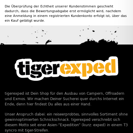
Die Überprüfung der Echtheit unserer Kundenstimmen geschieht
dadurch, dass die Bewertungsabgabe erst ermöglicht wird, nachdem
eine Anmeldung in einem registrierten Kundenkonto erfolgt ist, über das
ein Kauf getätigt wurde.
tigerexped ist Dein Shop für den Ausbau von Campern, Offroadern
und Exmos. Wir machen Deiner Sucherei quer durchs Internet ein
Ende, denn hier findest Du alles aus einer Hand.
Unser Anspruch dabei: ein reiseerprobtes, sinnvolles Sortiment ohne
gewinnoptimierten Schnickschnack. tigerexped verschreibt sich
diesem Motto seit einer Asien-”Expedition” (kurz: exped) in einem T3
syncro mit tiger-Streifen.