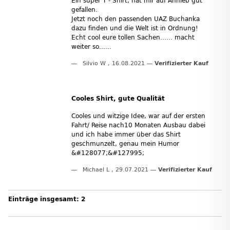
Ein super T - Shirt, hat mir auf Anhieb gut
gefallen.
Jetzt noch den passenden UAZ Buchanka
dazu finden und die Welt ist in Ordnung!
Echt cool eure tollen Sachen...... macht
weiter so......
Silvio W
,
16.08.2021
Verifizierter Kauf
Cooles Shirt, gute Qualität
Cooles und witzige Idee, war auf der ersten
Fahrt/ Reise nach10 Monaten Ausbau dabei
und ich habe immer über das Shirt
geschmunzelt, genau mein Humor
&#128077;&#127995;
Michael L
,
29.07.2021
Verifizierter Kauf
Einträge insgesamt: 2