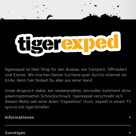
tigerexped ist Dein Shop für den Ausbau von Campern, Offroadern
und Exmos. Wir machen Deiner Sucherei quer durchs Internet ein
Ende, denn hier findest Du alles aus einer Hand.
Unser Anspruch dabei: ein reiseerprobtes, sinnvolles Sortiment ohne
gewinnoptimierten Schnickschnack. tigerexped verschreibt sich
diesem Motto seit einer Asien-”Expedition” (kurz: exped) in einem T3
syncro mit tiger-Streifen.
Informationen
Sonstiges