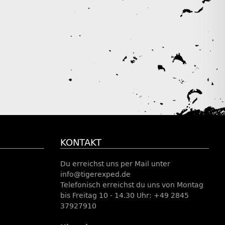
KONTAKT
Du erreichst uns per Mail unter
info@tigerexped.de
Telefonisch erreichst du uns von Montag
bis Freitag 10 - 14.30 Uhr: +49 2845
37927910