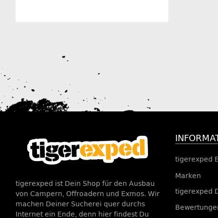
Herstellerinformationen
INFORMA
tigerexped 
Marken
tigerexped ist Dein Shop für den Ausbau
tigerexped 
von Campern, Offroadern und Exmos. Wir
machen Deiner Sucherei quer durchs
Bewertungen
Internet ein Ende, denn hier findest Du