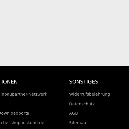
TIONEN
SONSTIGES
Einbaupartner-Netzwerk
Widerrufsbelehrung
Datenschutz
Downloadportal
AGB
 bei shopauskunft.de
Sitemap