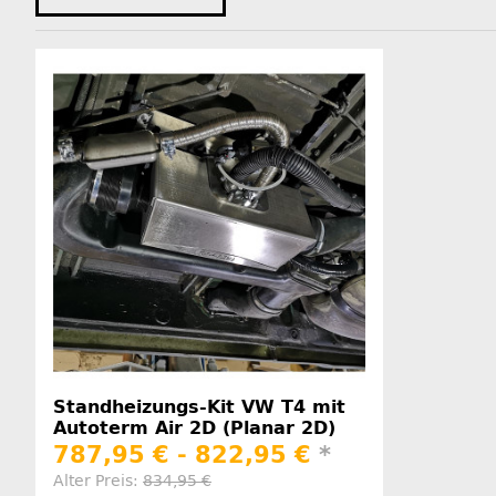
Standheizungs-Kit VW T4 mit
Autoterm Air 2D (Planar 2D)
787,95 € -
822,95 €
*
Alter Preis:
834,95 €