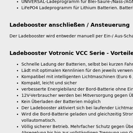
UNIVERSAL-Ladeprogramm für Blei-Säure-/Nass-/AG
LiFePO4 Ladeprogramm für Lithium Batterien. Batte
Ladebooster anschließen / Ansteuerung
Der Ladebooster wird entweder manuell per Ein-/ Aus-Scha
Ladebooster Votronic VCC Serie - Vorteil
Schnelle Ladung der Batterien, selbst bei kurzen Fah
Lädt mit optimalen Kennlinien für den jeweils verwe
Kompatibel mit intelligenten Lichtmaschinen (Euro 6 
Kompakt, leicht und sicher
verbesserte Energiebilanz der Bord-Batterie ohne Eing
12V-Verbraucher werden bei Mitversorgung gegen 
Kein Überladen der Batterien möglich
Der Ladebooster aktiviert sich bei laufender Lichtma
Wird die Bord-Batterie geladen und gleichzeitig St
vollautomatisch.
Völlig sicherer Betrieb. Mehrfacher Schutz gegen Üb
Abregelung bis hin zur vollständigen Trennung von G