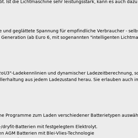
t. Ist die Lichtmaschine sehr leistungsstark, kann es auch da
e und geglättete Spannung für empfindliche Verbraucher - selbs
eneration (ab Euro 6, mit sogenannten "intelligenten Lichtmas
U2oU3"-Ladekennlinien und dynamischer Ladezeitberechnung, so
ollerhaltung aus jedem Ladezustand herau. Sie erlauben auch i
iche Programme zum Laden verschiedener Batterietypen auswäh
dryfit-Batterien mit festgelegtem Elektrolyt.
 AGM Batterien mit Blei-Vlies-Technologie