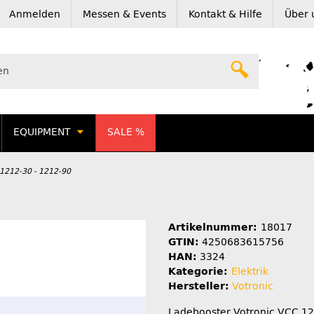
Anmelden
Messen & Events
Kontakt & Hilfe
Über 
EQUIPMENT
SALE %
1212-30 - 1212-90
Artikelnummer:
18017
GTIN:
4250683615756
HAN:
3324
Kategorie:
Elektrik
Hersteller:
Votronic
Ladebooster Votronic VCC 1