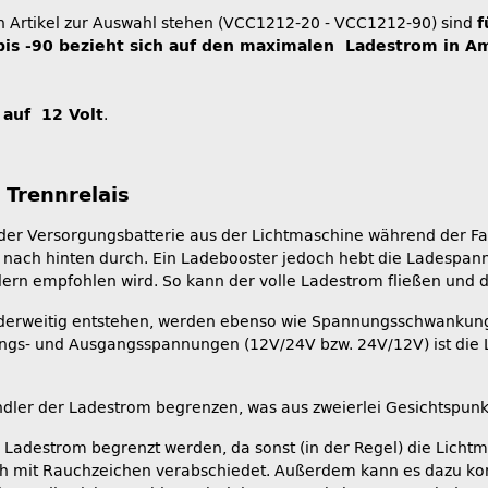
en Artikel zur Auswahl stehen (VCC1212-20 - VCC1212-90) sind
f
bis -90 bezieht sich auf den maximalen Ladestrom in A
auf 12 Volt
.
Trennrelais
r Versorgungsbatterie aus der Lichtmaschine während der Fahr
nach hinten durch. Ein Ladebooster jedoch hebt die Ladespannu
lern empfohlen wird. So kann der volle Ladestrom fließen und 
nderweitig entstehen, werden ebenso wie Spannungsschwankung
ngs- und Ausgangsspannungen (12V/24V bzw. 24V/12V) ist die L
dler der Ladestrom begrenzen, was aus zweierlei Gesichtspunkt
adestrom begrenzt werden, da sonst (in der Regel) die Lichtma
ch mit Rauchzeichen verabschiedet. Außerdem kann es dazu kom