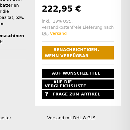
batterien
222,95 €
r die
azität, bzw.
inkl. 19% USt. ,
en
versandkostenfreie Lieferung nach
DE
.
Versand
htmaschinen
t
!
BENACHRICHTIGEN,
WENN VERFÜGBAR
AUF WUNSCHZETTEL
AUF DIE
VERGLEICHSLISTE
FRAGE ZUM ARTIKEL
beiter
Versand mit DHL & GLS