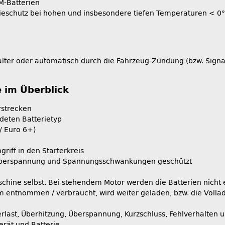
M-Batterien
rieschutz bei hohen und insbesondere tiefen Temperaturen <
lter oder automatisch durch die Fahrzeug-Zündung (bzw. Signal
e im Überblick
rstrecken
ndeten Batterietyp
/ Euro 6+)
riff in den Starterkreis
Überspannung und Spannungsschwankungen geschützt
schine selbst. Bei stehendem Motor werden die Batterien nicht 
rom entnommen / verbraucht, wird weiter geladen, bzw. die Vol
erlast, Überhitzung, Überspannung, Kurzschluss, Fehlverhalten 
erät und Batterie.