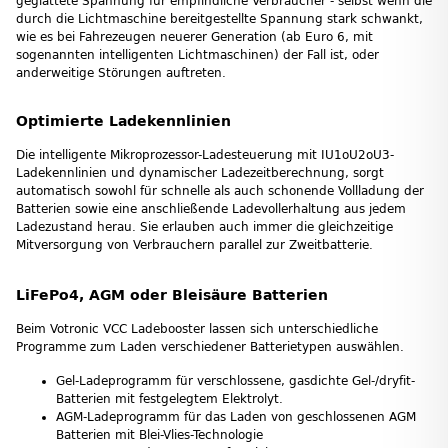
geglättete Spannung für empfindliche Verbraucher - selbst wenn die
durch die Lichtmaschine bereitgestellte Spannung stark schwankt,
wie es bei Fahrezeugen neuerer Generation (ab Euro 6, mit
sogenannten intelligenten Lichtmaschinen) der Fall ist, oder
anderweitige Störungen auftreten.
Optimierte Ladekennlinien
Die intelligente Mikroprozessor-Ladesteuerung mit IU1oU2oU3-
Ladekennlinien und dynamischer Ladezeitberechnung, sorgt
automatisch sowohl für schnelle als auch schonende Vollladung der
Batterien sowie eine anschließende Ladevollerhaltung aus jedem
Ladezustand herau. Sie erlauben auch immer die gleichzeitige
Mitversorgung von Verbrauchern parallel zur Zweitbatterie.
LiFePo4, AGM oder Bleisäure Batterien
Beim Votronic VCC Ladebooster lassen sich unterschiedliche
Programme zum Laden verschiedener Batterietypen auswählen.
Gel-Ladeprogramm für verschlossene, gasdichte Gel-/dryfit-
Batterien mit festgelegtem Elektrolyt.
AGM-Ladeprogramm für das Laden von geschlossenen AGM
Batterien mit Blei-Vlies-Technologie