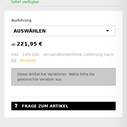
Sofort verfügbar
Ausführung
AUSWÄHLEN
221,95 €
ab
inkl. 19% USt. , versandkostenfreie Lieferung nach
DE
.
Versand
x
Dieser Artikel hat Variationen. Wähle bitte die
gewünschte Variation aus.
FRAGE ZUM ARTIKEL