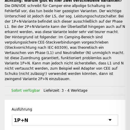
Achtung: Warum gibt es hier zwei verschiedene Varianten?
Die DIN/VDE schreibt für Camper eine allpolige Schaltung im
Fehlerfall vor, das tun beide hier gezeigten Varianten. Der wichtige
Unterschied ist jedoch der LS, der sog. Leistungsschutzschalter. Bei
der 1P+N-Variante befindet sich dieser ausschließlich auf der Phase
L1. Bei der 2P+N-Variante kann der Überlastfall hingegen auch auf N
erkannt werden, was diese Variante leider sehr viel teurer macht.
Der Hintergrund ist folgender: Im Camping-Bereich sind
verpolungssichere CEE-Steckverbindungen vorgeschrieben
(Steckvorrichtung nach IEC 60309), was theoretisch ein
Vertauschen von Phase (L1) und Neutralleiter (N) unmöglich macht.
Ist diese Zuordnung garantiert, funktioniert problemlos auch
Variante 1P+N. Kann man jedoch nicht sicherstellen, dass L1 und N
nicht vertauscht werden, zum Beispiel weil Adapter von CEE auf
Schuko (nicht zulässig!) verwendet werden könnten, dann ist
zwingend Variante 2P+N einzubauen.
Sofort verfügbar
Lieferzeit:
3 - 4 Werktage
Ausführung
1P+N