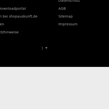
Datenschutz
Downloadportal
AGB
 bei shopauskunft.de
Sitemap
ten
Impressum
etzhinweise
Menü ausklappbar