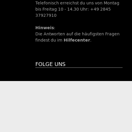
Telefonisch erreichst du uns von Montag
bis Freitag 10 - 14.30 Uhr: +49 2845
37927910
Hinweis
:
Die Antworten auf die häufigsten Fragen
findest du im
Hilfecenter
.
FOLGE UNS
with
by
maßarbyte
, Powered by
JTL-Shop