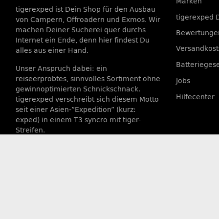
Marken
tigerexped ist Dein Shop für den Ausbau
tigerexped 
von Campern, Offroadern und Exmos. Wir
machen Deiner Sucherei quer durchs
Bewertungen
Internet ein Ende, denn hier findest Du
Versandkos
alles aus einer Hand.
Batterieges
Unser Anspruch dabei: ein
reiseerprobtes, sinnvolles Sortiment ohne
Jobs
gewinnoptimierten Schnickschnack.
Hilfecenter
tigerexped verschreibt sich diesem Motto
seit einer Asien-”Expedition” (kurz:
exped) in einem T3 syncro mit tiger-
Streifen.
VERTRAG WIDERRUFEN
* Alle Preise inkl. gesetzlicher USt., zzgl.
Versand