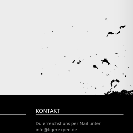
KONTAKT
Du erreichst uns per Mail unter
info@tigerexped.de