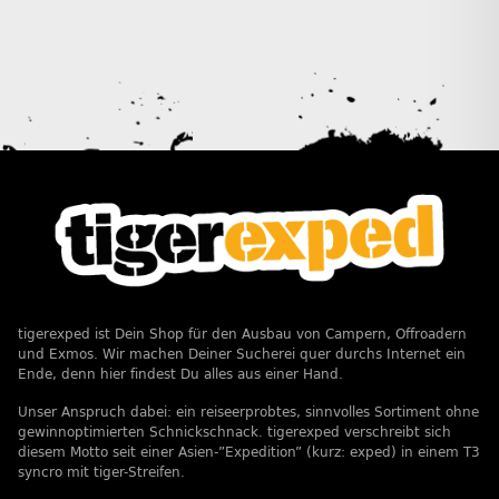
tigerexped ist Dein Shop für den Ausbau von Campern, Offroadern
und Exmos. Wir machen Deiner Sucherei quer durchs Internet ein
Ende, denn hier findest Du alles aus einer Hand.
Unser Anspruch dabei: ein reiseerprobtes, sinnvolles Sortiment ohne
gewinnoptimierten Schnickschnack. tigerexped verschreibt sich
diesem Motto seit einer Asien-”Expedition” (kurz: exped) in einem T3
syncro mit tiger-Streifen.