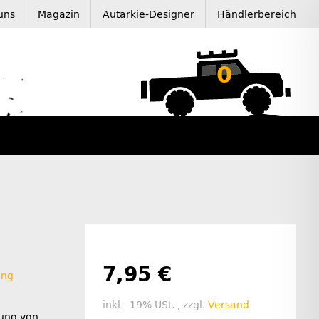
uns
Magazin
Autarkie-Designer
Händlerbereich
0
7,95 €
ung
inkl. 19% USt. , zzgl.
Versand
rung von