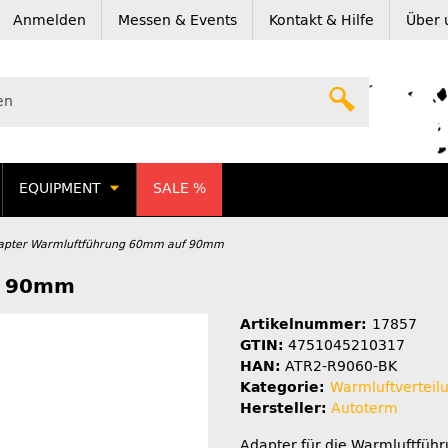
Anmelden
Messen & Events
Kontakt & Hilfe
Über 
EQUIPMENT
SALE %
apter Warmluftführung 60mm auf 90mm
f 90mm
Artikelnummer:
17857
GTIN:
4751045210317
HAN:
ATR2-R9060-BK
Kategorie:
Warmluftverteil
Hersteller:
Autoterm
Adapter für die Warmluftfüh