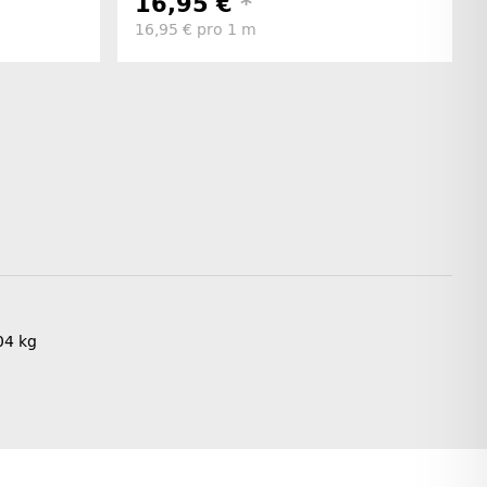
16,95 €
*
16,95 € pro 1 m
04
kg