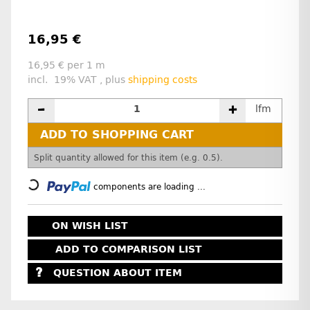
16,95 €
16,95 € per 1 m
incl. 19% VAT , plus
shipping costs
lfm
ADD TO SHOPPING CART
x
Split quantity allowed for this item (e.g. 0.5).
Loading...
components are loading ...
ON WISH LIST
ADD TO COMPARISON LIST
QUESTION ABOUT ITEM