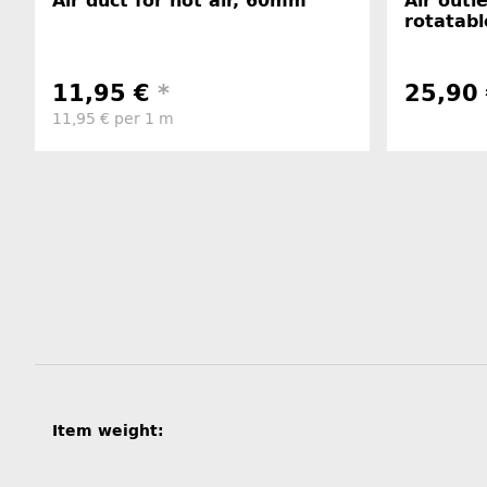
Air duct for hot air, 60mm
Air outl
rotatabl
11,95 €
*
25,90
11,95 € per 1 m
Item information
Value
Item weight: