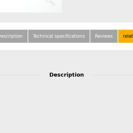
escription
Technical specifications
Reviews
rela
Description