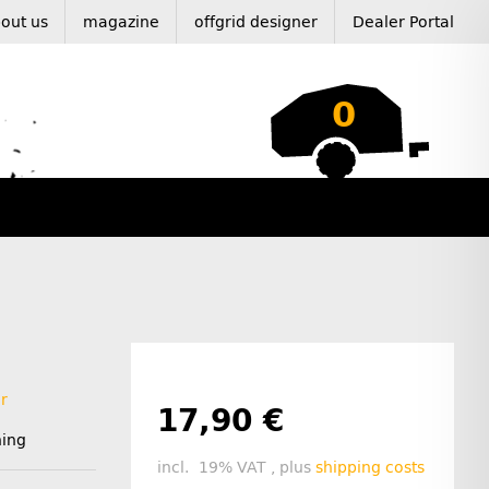
out us
magazine
offgrid designer
Dealer Portal
0
r
17,90 €
ning
incl. 19% VAT , plus
shipping costs