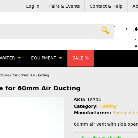
Log in
Fairs & Events
Contact & Help
Ab
WATER
EQUIPMENT
SALE %
 degree for 60mm Air Ducting
e for 60mm Air Ducting
SKU:
18304
Category:
Heating
Manufacturers:
Eberspäche
60mm air vent with side ope
Available immediately