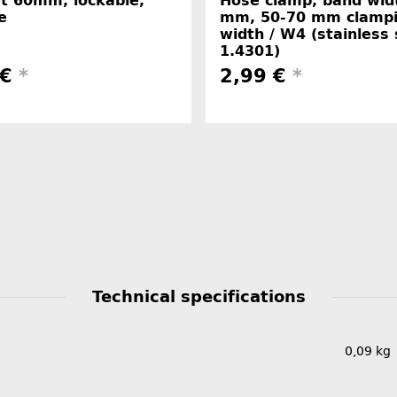
et 60mm, lockable,
Hose clamp, band wid
e
mm, 50-70 mm clamp
width / W4 (stainless 
1.4301)
 €
*
2,99 €
*
Technical specifications
0,09
kg