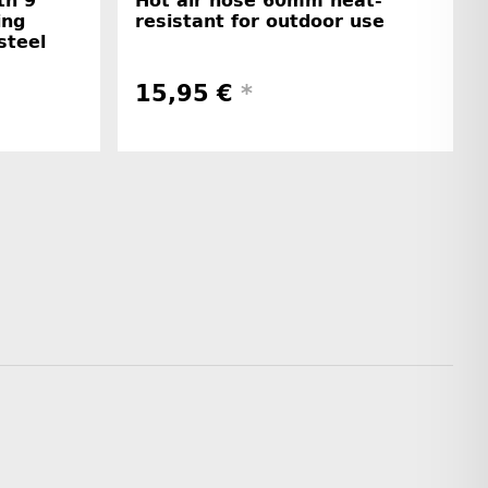
th 9
Hot air hose 60mm heat-
ing
resistant for outdoor use
steel
15,95 €
*