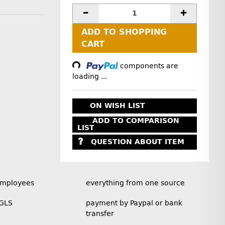
ADD TO SHOPPING
CART
Loading...
components are
loading ...
ON WISH LIST
ADD TO COMPARISON
LIST
QUESTION ABOUT ITEM
employees
everything from one source
 GLS
payment by Paypal or bank
transfer