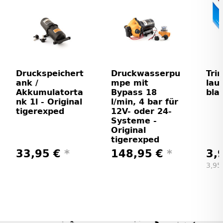
Druckspeichert
Druckwasserpu
Tri
ank /
mpe mit
lau
Akkumulatorta
Bypass 18
bla
nk 1l - Original
l/min, 4 bar für
tigerexped
12V- oder 24-
Systeme -
Original
tigerexped
33,95 €
*
148,95 €
*
3,
3,95