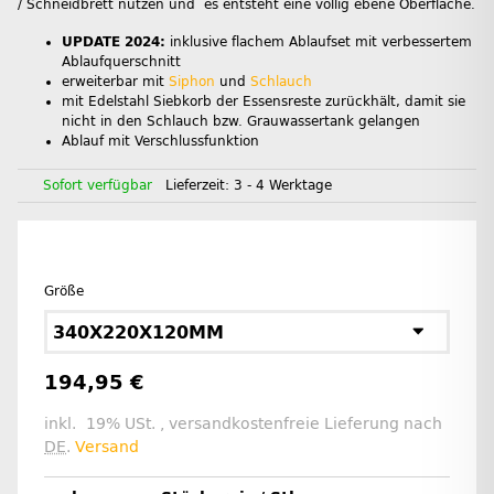
/ Schneidbrett nutzen und es entsteht eine völlig ebene Oberfläche.
UPDATE 2024:
inklusive flachem Ablaufset mit verbessertem
Ablaufquerschnitt
erweiterbar mit
Siphon
und
Schlauch
mit Edelstahl Siebkorb der Essensreste zurückhält, damit sie
nicht in den Schlauch bzw. Grauwassertank gelangen
Ablauf mit Verschlussfunktion
Sofort verfügbar
Lieferzeit:
3 - 4 Werktage
Größe
340X220X120MM
194,95 €
inkl. 19% USt. , versandkostenfreie Lieferung nach
DE
.
Versand