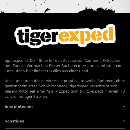
tigerexped ist Dein Shop für den Ausbau von Campern, Offroadern
und Exmos. Wir machen Deiner Sucherei quer durchs Internet ein
Ende, denn hier findest Du alles aus einer Hand.
Unser Anspruch dabei: ein reiseerprobtes, sinnvolles Sortiment ohne
gewinnoptimierten Schnickschnack. tigerexped verschreibt sich
diesem Motto seit einer Asien-”Expedition” (kurz: exped) in einem T3
syncro mit tiger-Streifen.
Informationen
Sonstiges