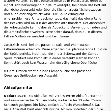
weitere Vorteile. Es hilft beispielsweise beim Platzsparen, denn es
eignet sich hervorragend für Raumkonzepte, bei denen das Bett auf
die Küche abgesenkt oder über die Küchenarbeitsfläche gezogen
und auf dieser abgestützt wird. Die Spüle ermöglicht
eine problemlose Unterdeckmontage, das heißt das obere Rand
des Beckens wird UNTER der Arbeitsplatte montiert. Der Ausschnitt
der Arbeitsplatte kann dabei als Abdeckung Verwendung finden und
die Arbeitsfläche erweitern. Bitte achte darauf, dass du in diesem
Fall ein Vollholz verwendest und kein Furnier.
Zusätzlich sind bei uns passende Kalt- und Warmwasser-
Faltarmaturen erhältlich. Diese ergänzen die platzsparende Funktion
der Spüle perfekt, indem sie die in der Seitenwand der Camper-
Spüle montiert und komplett in dieser versenkt werden können.
Somit stört auch kein Wasserhahn die völlig ebene Oberfläche.
Mit drei Größen steht für jede Camperküche das passende
Queensize Spülbecken zur Auswahl.
Ablaufgarnitur
Update 2024:
Das Ablaufset mit verbessertem Ablaufquerschnitt
und asymmetrischer Schlauchtülle, weiterhin für 19 oder 25mm
Schlauch geeignet (du kürzt einfach auf dein Wunschmaß). Das
neue Ablaufset baut ebenfalls nur ca. 62 mm unterhalb der Spüle