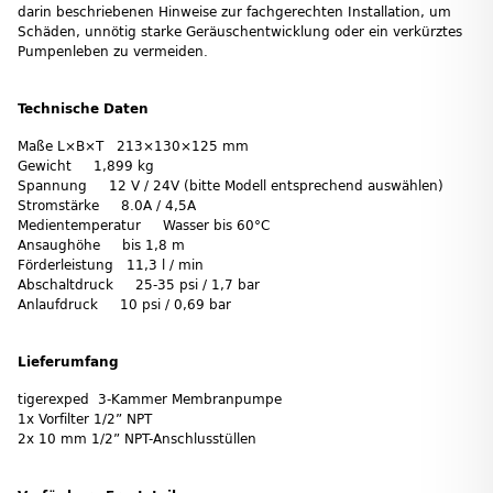
darin beschriebenen Hinweise zur fachgerechten Installation, um
Schäden, unnötig starke Geräuschentwicklung oder ein verkürztes
Pumpenleben zu vermeiden.
Technische Daten
Maße L×B×T 213×130×125 mm
Gewicht 1,899 kg
Spannung 12 V / 24V (bitte Modell entsprechend auswählen)
Stromstärke 8.0A / 4,5A
Medientemperatur Wasser bis 60°C
Ansaughöhe bis 1,8 m
Förderleistung 11,3 l / min
Abschaltdruck 25-35 psi / 1,7 bar
Anlaufdruck 10 psi / 0,69 bar
Lieferumfang
tigerexped 3-Kammer Membranpumpe
1x Vorfilter 1/2” NPT
2x 10 mm 1/2” NPT-Anschlusstüllen