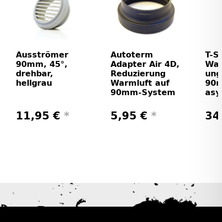
Ausströmer
Autoterm
T-S
90mm, 45°,
Adapter Air 4D,
War
drehbar,
Reduzierung
ung
hellgrau
Warmluft auf
90
90mm-System
asy
11,95 €
*
5,95 €
*
34