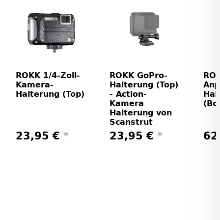
ROKK 1/4-Zoll-
ROKK GoPro-
ROK
Kamera-
Halterung (Top)
Anp
Halterung (Top)
- Action-
Hal
Kamera
(Bo
Halterung von
Scanstrut
23,95 €
*
23,95 €
*
62