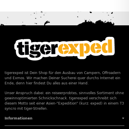
tigerexped ist Dein Shop für den Ausbau von Campern, Offroadern
und Exmos. Wir machen Deiner Sucherei quer durchs Internet ein
Ende, denn hier findest Du alles aus einer Hand.
Unser Anspruch dabei: ein reiseerprobtes, sinnvolles Sortiment ohne
gewinnoptimierten Schnickschnack. tigerexped verschreibt sich
diesem Motto seit einer Asien-”Expedition” (kurz: exped) in einem T3
syncro mit tiger-Streifen.
Informationen