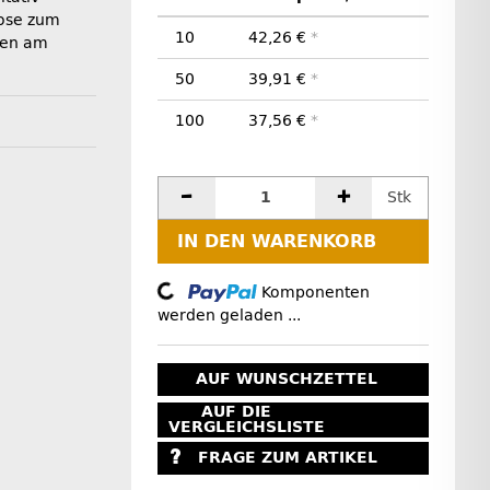
Dose zum
10
42,26 €
*
ßen am
50
39,91 €
*
100
37,56 €
*
Stk
IN DEN WARENKORB
Komponenten
Loading...
werden geladen ...
AUF WUNSCHZETTEL
AUF DIE
VERGLEICHSLISTE
FRAGE ZUM ARTIKEL