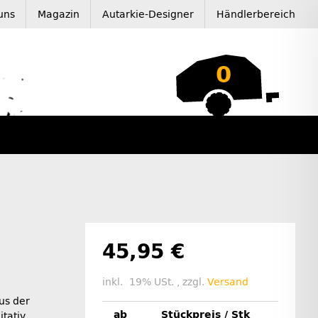
uns
Magazin
Autarkie-Designer
Händlerbereich
0
45,95 €
inkl. 19% USt. , zzgl.
Versand
us der
ab
Stückpreis / Stk
itativ