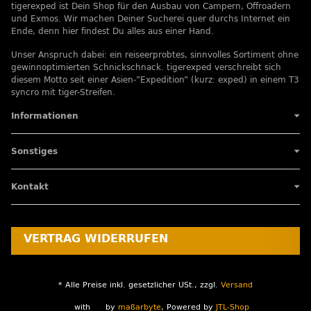
tigerexped ist Dein Shop für den Ausbau von Campern, Offroadern
und Exmos. Wir machen Deiner Sucherei quer durchs Internet ein
Ende, denn hier findest Du alles aus einer Hand.
Unser Anspruch dabei: ein reiseerprobtes, sinnvolles Sortiment ohne
gewinnoptimierten Schnickschnack. tigerexped verschreibt sich
diesem Motto seit einer Asien-”Expedition” (kurz: exped) in einem T3
syncro mit tiger-Streifen.
Informationen
Sonstiges
Kontakt
VERTRAG WIDERRUFEN
* Alle Preise inkl. gesetzlicher USt., zzgl.
Versand
with
by
maßarbyte
, Powered by
JTL-Shop