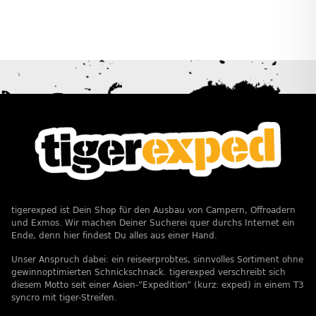
tigerexped ist Dein Shop für den Ausbau von Campern, Offroadern
und Exmos. Wir machen Deiner Sucherei quer durchs Internet ein
Ende, denn hier findest Du alles aus einer Hand.
Unser Anspruch dabei: ein reiseerprobtes, sinnvolles Sortiment ohne
gewinnoptimierten Schnickschnack. tigerexped verschreibt sich
diesem Motto seit einer Asien-”Expedition” (kurz: exped) in einem T3
syncro mit tiger-Streifen.