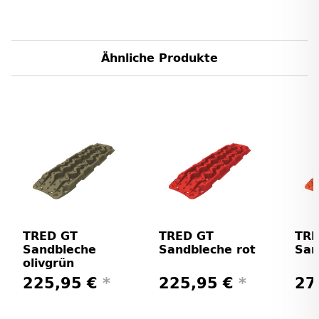
Ähnliche Produkte
TRED GT
TRED GT
TRE
Sandbleche
Sandbleche rot
San
olivgrün
225,95 €
*
225,95 €
*
27