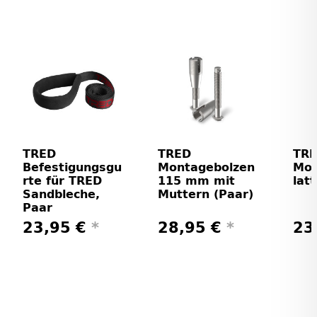
TRED
TRED
TR
Befestigungsgu
Montagebolzen
Mon
rte für TRED
115 mm mit
lat
Sandbleche,
Muttern (Paar)
Paar
23,95 €
*
28,95 €
*
23