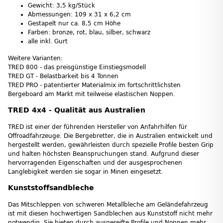
Gewicht: 3,5 kg/Stück
Abmessungen: 109 x 31 x 6,2 cm
Gestapelt nur ca. 8,5 cm Höhe
Farben: bronze, rot, blau, silber, schwarz
alle inkl. Gurt
Weitere Varianten:
TRED 800 - das preisgünstige Einstiegsmodell
TRED GT - Belastbarkeit bis 4 Tonnen
TRED PRO - patentierter Materialmix im fortschrittlichsten
Bergeboard am Markt mit teilweise elastischen Noppen.
TRED 4x4 - Qualität aus Australien
TRED ist einer der führenden Hersteller von Anfahrhilfen für
Offroadfahrzeuge. Die Bergebretter, die in Australien entwickelt und
hergestellt werden, gewährleisten durch spezielle Profile besten Grip
und halten höchsten Beanspruchungen stand. Aufgrund dieser
hervorragenden Eigenschaften und der ausgesprochenen
Langlebigkeit werden sie sogar in Minen eingesetzt.
Kunststoffsandbleche
Das Mitschleppen von schweren Metallbleche am Geländefahrzeug
ist mit diesen hochwertigen Sandblechen aus Kunststoff nicht mehr
notwendig. Sie bieten durch ausgereifte Profile und Noppen mehr