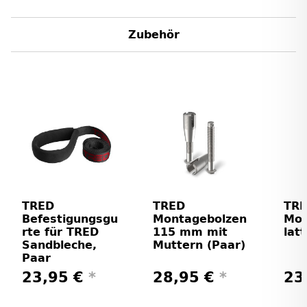
Zubehör
TRED
TRED
TR
Befestigungsgu
Montagebolzen
Mon
rte für TRED
115 mm mit
lat
Sandbleche,
Muttern (Paar)
Paar
23,95 €
*
28,95 €
*
23