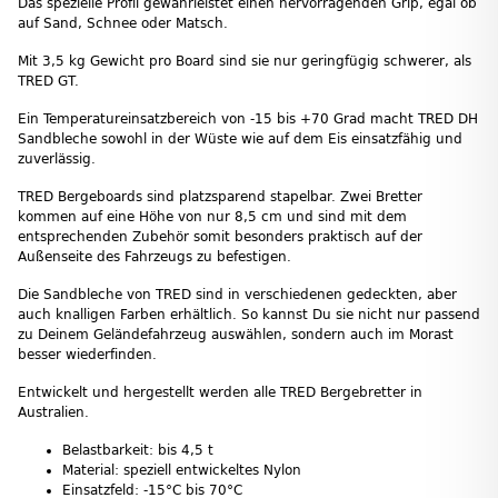
Das spezielle Profil gewährleistet einen hervorragenden Grip, egal ob
auf Sand, Schnee oder Matsch.
Mit 3,5 kg Gewicht pro Board sind sie nur geringfügig schwerer, als
TRED GT.
Ein Temperatureinsatzbereich von -15 bis +70 Grad macht TRED DH
Sandbleche sowohl in der Wüste wie auf dem Eis einsatzfähig und
zuverlässig.
TRED Bergeboards sind platzsparend stapelbar. Zwei Bretter
kommen auf eine Höhe von nur 8,5 cm und sind mit dem
entsprechenden Zubehör somit besonders praktisch auf der
Außenseite des Fahrzeugs zu befestigen.
Die Sandbleche von TRED sind in verschiedenen gedeckten, aber
auch knalligen Farben erhältlich. So kannst Du sie nicht nur passend
zu Deinem Geländefahrzeug auswählen, sondern auch im Morast
besser wiederfinden.
Entwickelt und hergestellt werden alle TRED Bergebretter in
Australien.
Belastbarkeit: bis 4,5 t
Material: speziell entwickeltes Nylon
Einsatzfeld: -15°C bis 70°C