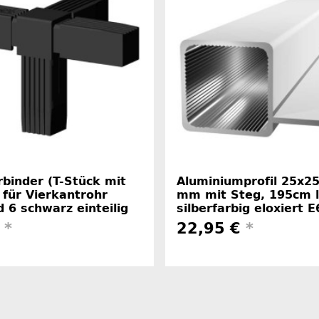
binder (T-Stück mit
Aluminiumprofil 25x2
für Vierkantrohr
mm mit Steg, 195cm l
 6 schwarz einteilig
silberfarbig eloxiert 
€
*
22,95 €
*