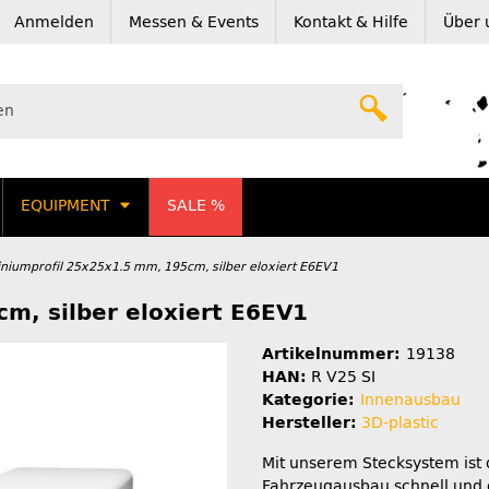
Anmelden
Messen & Events
Kontakt & Hilfe
Über 
EQUIPMENT
SALE %
niumprofil 25x25x1.5 mm, 195cm, silber eloxiert E6EV1
m, silber eloxiert E6EV1
Artikelnummer:
19138
HAN:
R V25 SI
Kategorie:
Innenausbau
Hersteller:
3D-plastic
Mit unserem Stecksystem ist 
Fahrzeugausbau schnell und 