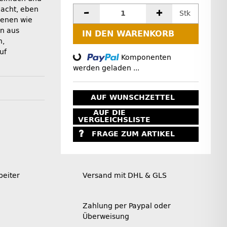
dacht, eben
Stk
enen wie
rn aus
IN DEN WARENKORB
n,
Loading...
uf
Komponenten
werden geladen ...
AUF WUNSCHZETTEL
AUF DIE
VERGLEICHSLISTE
FRAGE ZUM ARTIKEL
beiter
Versand mit DHL & GLS
Zahlung per Paypal oder
Überweisung