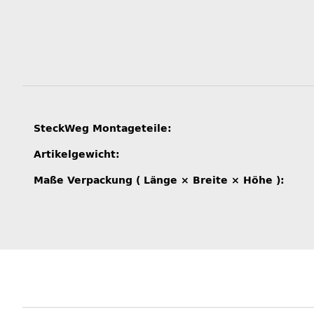
Produkteigenschaft
Wert
SteckWeg Montageteile:
Artikelgewicht:
Maße Verpackung ( Länge × Breite × Höhe ):