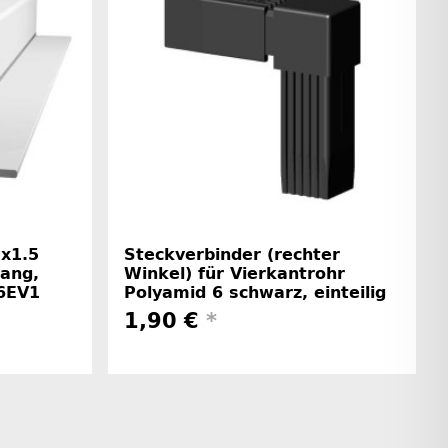
5x1.5
Steckverbinder (rechter
ang,
Winkel) für Vierkantrohr
E6EV1
Polyamid 6 schwarz, einteilig
1,90 €
*