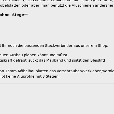
Eckverbinder gesteckt und anschließend mit Platten (und Türen)
Möbelplatten oder aber, man benutzt die Aluschienen andershe
 ohne Stege
**
Ihr noch die passenden Steckverbinder aus unserem Shop.
enauen Ausbau planen könnt und müsst.
kraft gefragt, zückt das Maßband und spitzt den Bleistift!
 von 15mm Möbelbauplatten das Verschrauben/Verkleben/Vernie
ibt keine Aluprofile mit 3 Stegen.