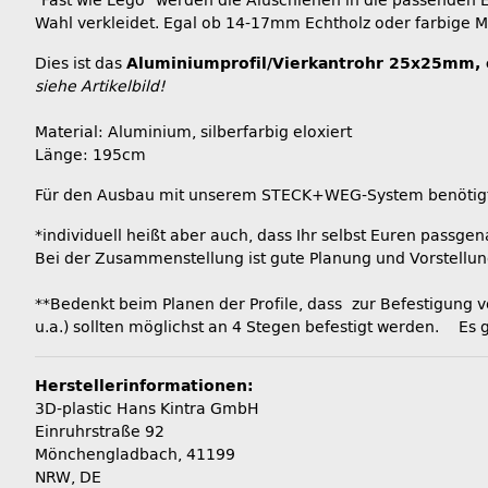
"Fast wie Lego" werden die Aluschienen in die passenden 
Wahl verkleidet. Egal ob 14-17mm Echtholz oder farbige 
Dies ist das
Aluminiumprofil/Vierkantrohr 25x25mm,
siehe Artikelbild!
Material: Aluminium, silberfarbig eloxiert
Länge: 195cm
Für den Ausbau mit unserem STECK+WEG-System benötigt 
*individuell heißt aber auch, dass Ihr selbst Euren passg
Bei der Zusammenstellung ist gute Planung und Vorstellungs
**Bedenkt beim Planen der Profile, dass zur Befestigung
u.a.) sollten möglichst an 4 Stegen befestigt werden. Es g
Herstellerinformationen:
3D-plastic Hans Kintra GmbH
Einruhrstraße 92
Mönchengladbach, 41199
NRW, DE