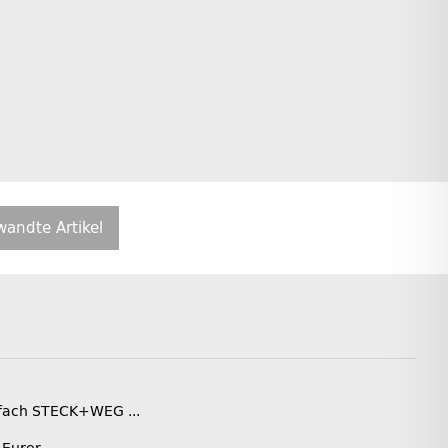
wandte Artikel
infach STECK+WEG ...