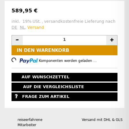
589,95 €
inkl. 19% USt. , versandkostenfreie Lieferung nach
DE
NL
.
Versand
IN DEN WARENKORB
Loading...
Komponenten werden geladen ...
AUF WUNSCHZETTEL
AUF DIE VERGLEICHSLISTE
FRAGE ZUM ARTIKEL
reiseerfahrene
Versand mit DHL & GLS
Mitarbeiter