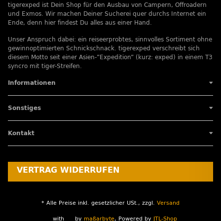
tigerexped ist Dein Shop für den Ausbau von Campern, Offroadern
und Exmos. Wir machen Deiner Sucherei quer durchs Internet ein
Ende, denn hier findest Du alles aus einer Hand.
Unser Anspruch dabei: ein reiseerprobtes, sinnvolles Sortiment ohne
gewinnoptimierten Schnickschnack. tigerexped verschreibt sich
diesem Motto seit einer Asien-”Expedition” (kurz: exped) in einem T3
syncro mit tiger-Streifen.
Informationen
Sonstiges
Kontakt
VERTRAG WIDERRUFEN
* Alle Preise inkl. gesetzlicher USt., zzgl.
Versand
with
by
maßarbyte
, Powered by
JTL-Shop