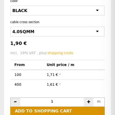
color
BLACK
cable cross section
4.0SQMM
1,90 €
incl. 19% VAT , plus
shipping costs
From
Unit price / m
100
1,71 €
*
400
1,61 €
*
m
ADD TO SHOPPING CART