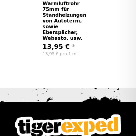
Warmluftrohr
75mm für
Standheizungen
von Autoterm,
sowie
Eberspächer,
Webasto, usw.
13,95 €
*
13,95 € pro 1 m