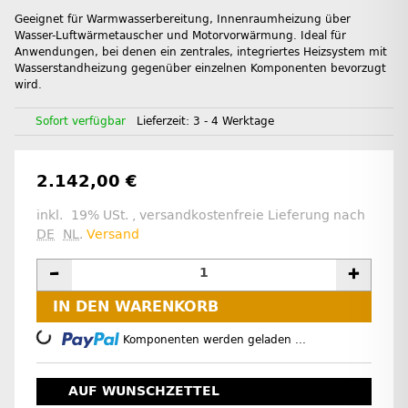
Geeignet für Warmwasserbereitung, Innenraumheizung über
Wasser-Luftwärmetauscher und Motorvorwärmung. Ideal für
Anwendungen, bei denen ein zentrales, integriertes Heizsystem mit
Wasserstandheizung gegenüber einzelnen Komponenten bevorzugt
wird.
Sofort verfügbar
Lieferzeit:
3 - 4 Werktage
2.142,00 €
inkl. 19% USt. , versandkostenfreie Lieferung nach
DE
NL
.
Versand
IN DEN WARENKORB
oading...
Komponenten werden geladen ...
AUF WUNSCHZETTEL