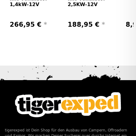
1,4kW-12V
2,5KW-12V
266,95 €
*
188,95 €
*
8,
tigerexped ist Dein Shop für den Ausbau von Campern, Offroadern
und Exmos. Wir machen Deiner Sucherei quer durchs Internet ein