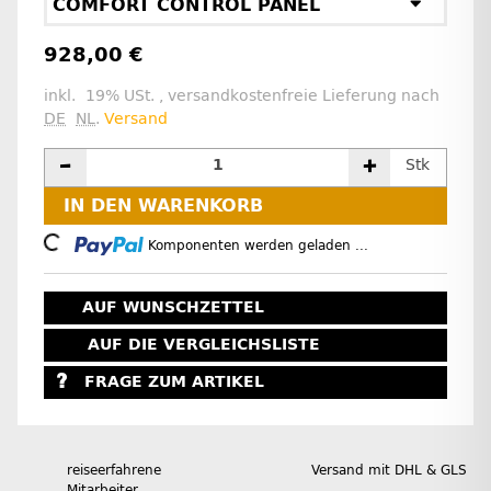
COMFORT CONTROL PANEL
928,00 €
inkl. 19% USt. , versandkostenfreie Lieferung nach
DE
NL
.
Versand
Stk
IN DEN WARENKORB
Loading...
Komponenten werden geladen ...
AUF WUNSCHZETTEL
AUF DIE VERGLEICHSLISTE
FRAGE ZUM ARTIKEL
reiseerfahrene
Versand mit DHL & GLS
Mitarbeiter