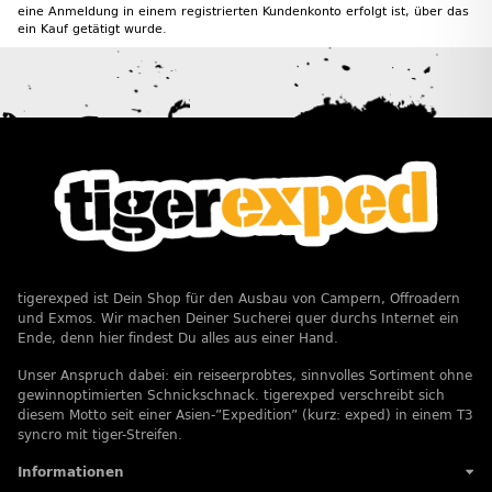
eine Anmeldung in einem registrierten Kundenkonto erfolgt ist, über das
ein Kauf getätigt wurde.
tigerexped ist Dein Shop für den Ausbau von Campern, Offroadern
und Exmos. Wir machen Deiner Sucherei quer durchs Internet ein
Ende, denn hier findest Du alles aus einer Hand.
Unser Anspruch dabei: ein reiseerprobtes, sinnvolles Sortiment ohne
gewinnoptimierten Schnickschnack. tigerexped verschreibt sich
diesem Motto seit einer Asien-”Expedition” (kurz: exped) in einem T3
syncro mit tiger-Streifen.
Informationen