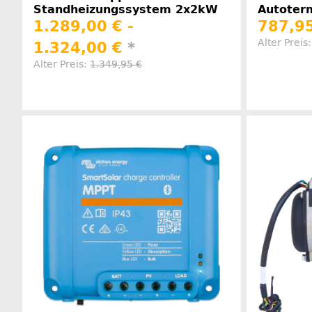
Standheizungssystem 2x2kW
Autoterm
1.289,00 € -
787,95
Alter Preis
1.324,00 €
*
Alter Preis:
1.349,95 €
Herstellerinformationen