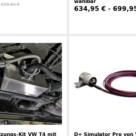
wählbar
:
839,95 €
634,95 € -
699,9
Herstellerinformationen
Herstelle
izungs-Kit VW T4 mit
D+ Simulator Pro von 