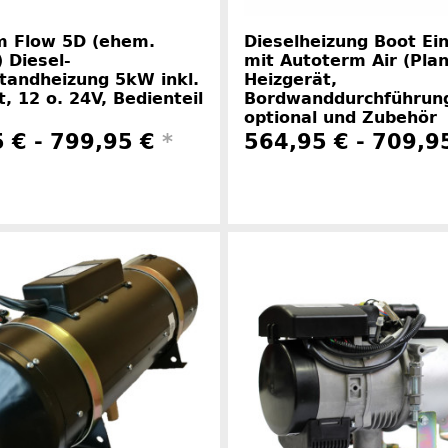
m Flow 5D (ehem.
Dieselheizung Boot Ei
) Diesel-
mit Autoterm Air (Plan
tandheizung 5kW inkl.
Heizgerät,
t, 12 o. 24V, Bedienteil
Bordwanddurchführun
optional und Zubehör
 € -
799,95 €
*
564,95 € -
709,9
Herstellerinformationen
Herstelle