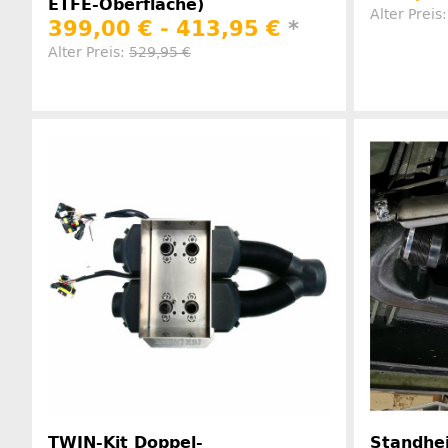
ETFE-Oberfläche)
Alter Preis
399,00 € -
413,95 €
*
Alter Preis:
529,95 €
Herstellerinformationen
TWIN-Kit Doppel-
Standhe