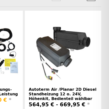
zungs-
Autoterm Air /Planar 2D Diesel
Leistung
Standheizung 12 o. 24V,
Höhenkit, Bedienteil wählbar
0 €
*
564,95 € -
669,95 €
*