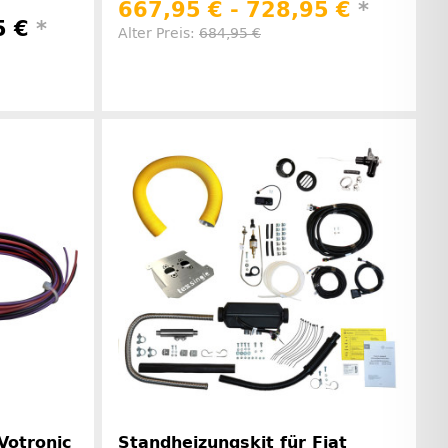
667,95 € -
728,95 €
*
5 €
*
Alter Preis:
684,95 €
Herstellerinformationen
rinformationen
Votronic
Standheizungskit für Fiat