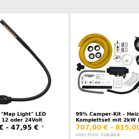
 "Map Light" LED
99% Camper-Kit - Hei
 12 oder 24Volt
Komplettset mit 2kW 
€ -
47,95 €
*
707,00 € -
815,0
Alter Preis:
729,95 €