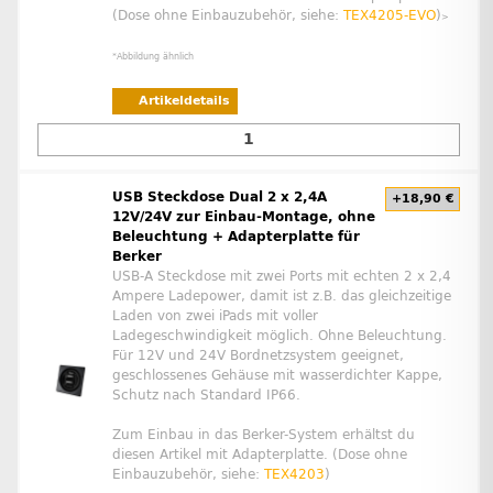
(Dose ohne Einbauzubehör, siehe:
TEX4205-EVO
)
>
*Abbildung ähnlich
Artikeldetails
USB Steckdose Dual 2 x 2,4A
+18,90 €
12V/24V zur Einbau-Montage, ohne
Beleuchtung + Adapterplatte für
Berker
USB-A Steckdose mit zwei Ports mit echten 2 x 2,4
Ampere Ladepower, damit ist z.B. das gleichzeitige
Laden von zwei iPads mit voller
Ladegeschwindigkeit möglich. Ohne Beleuchtung.
Für 12V und 24V Bordnetzsystem geeignet,
geschlossenes Gehäuse mit wasserdichter Kappe,
Schutz nach Standard IP66.
Zum Einbau in das Berker-System erhältst du
diesen Artikel mit Adapterplatte. (Dose ohne
Einbauzubehör, siehe:
TEX4203
)