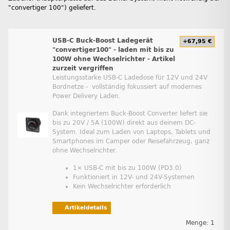
"convertiger 100") geliefert.
USB-C Buck-Boost Ladegerät
+67,95 €
"convertiger100" - laden mit bis zu
100W ohne Wechselrichter - Artikel
zurzeit vergriffen
Leistungsstarke USB-C Ladedose für 12V und 24V
Bordnetze - vollständig fokussiert auf modernes
Power Delivery Laden.
Dank integriertem Buck-Boost Converter liefert sie
bis zu 20V / 5A (100W) direkt aus deinem DC-
System. Ideal zum Laden von Laptops, Tablets und
Smartphones im Camper oder Reisefahrzeug, ganz
ohne Wechselrichter.
1× USB-C mit bis zu 100W (PD3.0)
Funktioniert in 12V- und 24V-Systemen
Kein Wechselrichter erforderlich
Artikeldetails
Menge: 1