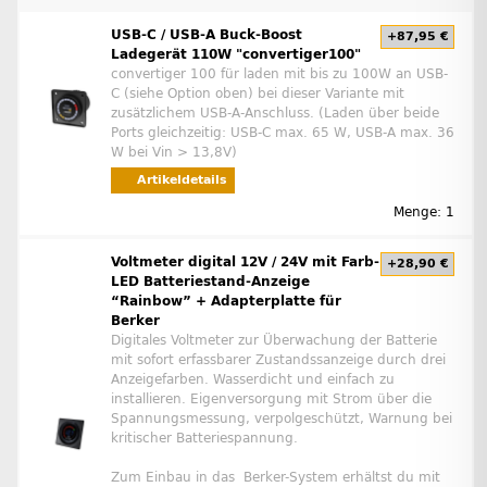
USB-C / USB-A Buck-Boost
+87,95 €
Ladegerät 110W "convertiger100"
convertiger 100 für laden mit bis zu 100W an USB-
C (siehe Option oben) bei dieser Variante mit
zusätzlichem USB-A-Anschluss. (Laden über beide
Ports gleichzeitig: USB-C max. 65 W, USB-A max. 36
W bei Vin > 13,8V)
Artikeldetails
Menge: 1
Voltmeter digital 12V / 24V mit Farb-
+28,90 €
LED Batteriestand-Anzeige
“Rainbow” + Adapterplatte für
Berker
Digitales Voltmeter zur Überwachung der Batterie
mit sofort erfassbarer Zustandssanzeige durch drei
Anzeigefarben. Wasserdicht und einfach zu
installieren. Eigenversorgung mit Strom über die
Spannungsmessung, verpolgeschützt, Warnung bei
kritischer Batteriespannung.
Zum Einbau in das Berker-System erhältst du mit