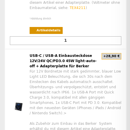
diesem Artikel einer Adapterplatte. (Voltmeter ohne
Einbaumaterial, siehe:
TEX4211
)
*Abbildung ähnlich
Artikeldetails
USB-C / USB-A Einbausteckdose
+28,90 €
12V/24V QC/PD3.0 45W light-auto-
off + Adapterplatte für Berker
Für 12V Bordnetze mit stark gedimmter, blauer Low
Light LED Beleuchtung, die sich 30s nach dem
Einstecken des Kabels automatisch ausschaltet.
Überhitzungs- und verpolgeschützt, entstört und
wasserdicht nach IP66. 1x USB-A Port mit Quick
Charge 3.0, kompatibel mit allen gängigen
Smartphones, 1x USB-C Port mit PD 3.0. Kompatibel
mit den neuesten Geräten (iPhones / iPads / Android
/ Nintendo Switch).>
Als Zubehör zum Einbau in das Berker System
erhältst du mit diesem Artikel eine Adapterplatte.