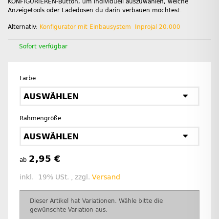
KONFIGURIEREN-Button, um individuell auszuwählen, welche
Anzeigetools oder Ladedosen du darin verbauen möchtest.
Alternativ:
Konfigurator mit Einbausystem Inprojal 20.000
Sofort verfügbar
Farbe
AUSWÄHLEN
Rahmengröße
AUSWÄHLEN
2,95 €
ab
inkl. 19% USt. , zzgl.
Versand
x
Dieser Artikel hat Variationen. Wähle bitte die
gewünschte Variation aus.