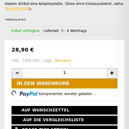
diesem Artikel eine Adapterplatte. (Dose ohne Einbauzubehör, siehe:
TEX4205-EVO
)
>
*Abbildung ähnlich
Sofort verfügbar
Lieferzeit:
3 - 4 Werktage
28,90 €
inkl. 19% USt. , zzgl.
Versand
IN DEN WARENKORB
Loading...
Komponenten werden geladen ...
AUF WUNSCHZETTEL
AUF DIE VERGLEICHSLISTE