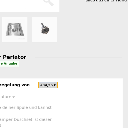
alles aus einer Hand
 Perlator
le Angabe
nregelung von
+34,95 €
maturen:
e deiner Spüle und kannst
amper Duschset ist dieser
t