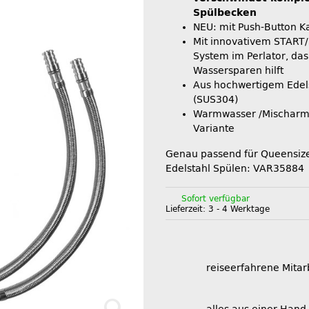
Spülbecken
NEU: mit Push-Button K
Mit innovativem START
System im Perlator, da
Wassersparen hilft
Aus hochwertigem Edel
(SUS304)
Warmwasser /Mischarm
Variante
Genau passend für Queensi
Edelstahl Spülen: VAR35884
Sofort verfügbar
Lieferzeit:
3 - 4 Werktage
reiseerfahrene Mitar