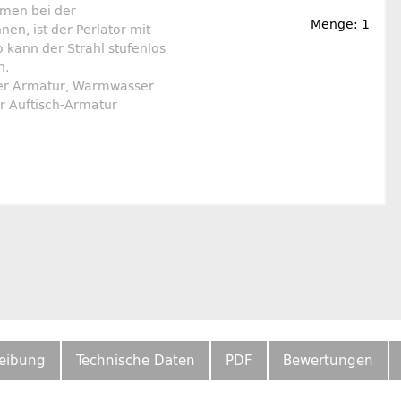
men bei der
Menge: 1
en, ist der Perlator mit
 kann der Strahl stufenlos
n.
er Armatur, Warmwasser
r Auftisch-Armatur
eibung
Technische Daten
PDF
Bewertungen