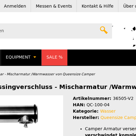
Anmelden
Messen & Events
Kontakt & Hilfe
Über 
EQUIPMENT
SALE %
ar - Mischarmatur /Warmwasser von Queensize Camper
singverschluss - Mischarmatur /Warm
Artikelnummer:
36505-V2
HAN:
QC-100-04
Kategorie:
Wasser
Hersteller:
Queensize Cam
Camper Armatur versen
verschwindet komple