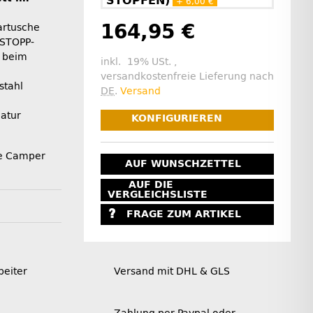
STOPFEN)
+ 6,00 €
164,95 €
artusche
/STOPP-
s beim
inkl. 19% USt. ,
versandkostenfreie Lieferung nach
stahl
DE
.
Versand
atur
KONFIGURIEREN
ze Camper
AUF WUNSCHZETTEL
AUF DIE
VERGLEICHSLISTE
FRAGE ZUM ARTIKEL
beiter
Versand mit DHL & GLS