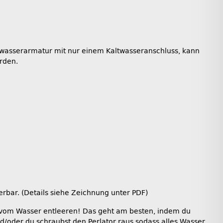
mwasserarmatur mit nur einem Kaltwasseranschluss, kann
rden.
rbar. (Details siehe Zeichnung unter PDF)
dig vom Wasser entleeren! Das geht am besten, indem du
nd/oder du schraubst den Perlator raus sodass alles Wasser