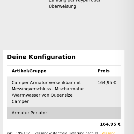
Zahlung per Paypal oder
Überweisung
Deine Konfiguration
Artikel/Gruppe
Preis
Camper Armatur versenkbar mit
164,95 €
Messingverschluss - Mischarmatur
/Warmwasser von Queensize
Camper
Armatur Perlator
164,95 €
inkl. 19% USt. , versandkostenfreie Lieferung nach
DE
.
Versand