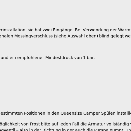
rinstallation, sie hat zwei Eingänge. Bei Verwendung der War
onalen Messingverschluss (siehe Auswahl oben) blind gelegt we
 und ein empfohlener Mindestdruck von 1 bar.
bestimmten Positionen in den Queensize Camper Spülen installie
öglichkeit von Frost bitte auf jeden Fall die Armatur vollstän
agventil – also in der Richtung in der auch die Pumpe pumpt. U