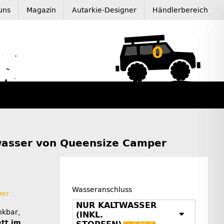
uns
Magazin
Autarkie-Designer
Händlerbereich
0
wasser von Queensize Camper
Wasseranschluss
per
NUR KALTWASSER
kbar,
(INKL.
tt im