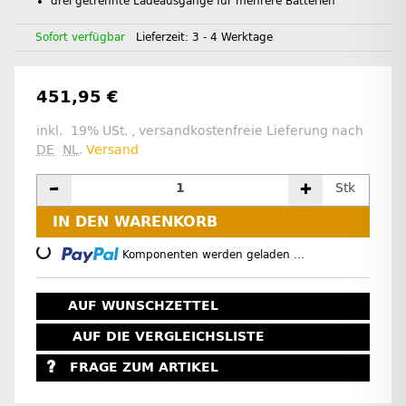
drei getrennte Ladeausgänge für mehrere Batterien
Sofort verfügbar
Lieferzeit:
3 - 4 Werktage
451,95 €
inkl. 19% USt. , versandkostenfreie Lieferung nach
DE
NL
.
Versand
Stk
IN DEN WARENKORB
Loading...
Komponenten werden geladen ...
AUF WUNSCHZETTEL
AUF DIE VERGLEICHSLISTE
FRAGE ZUM ARTIKEL