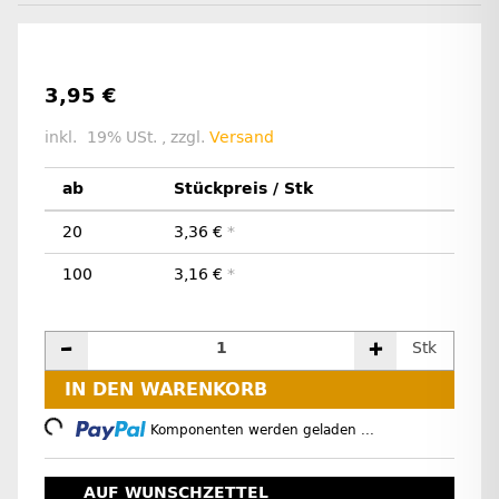
3,95 €
inkl. 19% USt. , zzgl.
Versand
ab
Stückpreis / Stk
20
3,36 €
*
100
3,16 €
*
Stk
IN DEN WARENKORB
oading...
Komponenten werden geladen ...
AUF WUNSCHZETTEL