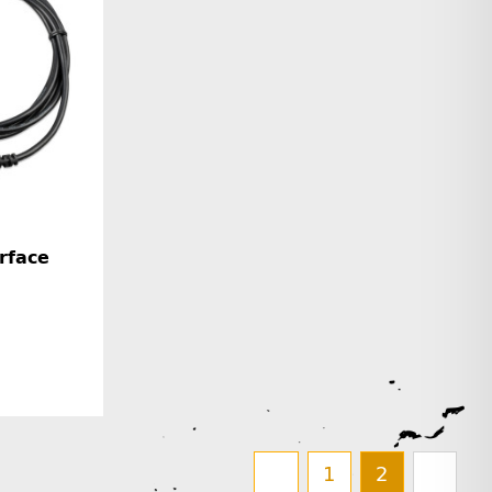
rface
rinformationen
1
2