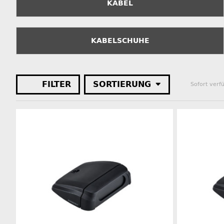
KABEL
KABELSCHUHE
FILTER
SORTIERUNG
Sofort verf