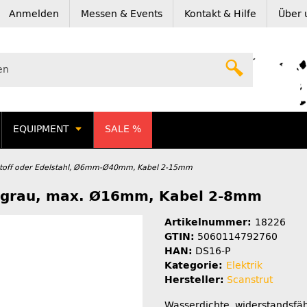
Anmelden
Messen & Events
Kontakt & Hilfe
Über 
EQUIPMENT
SALE %
stoff oder Edelstahl, Ø6mm-Ø40mm, Kabel 2-15mm
f grau, max. Ø16mm, Kabel 2-8mm
Artikelnummer:
18226
GTIN:
5060114792760
HAN:
DS16-P
Kategorie:
Elektrik
Hersteller:
Scanstrut
Wasserdichte, widerstandsfä