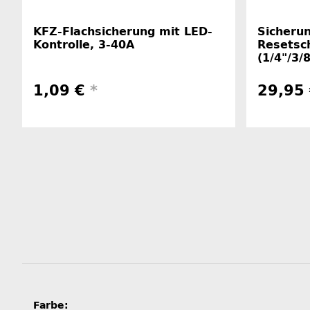
KFZ-Flachsicherung mit LED-
Sicheru
Kontrolle, 3-40A
Resetsc
(1/4"/3/
1,09 €
*
29,95 
Produkteigenschaft
Wert
Farbe: