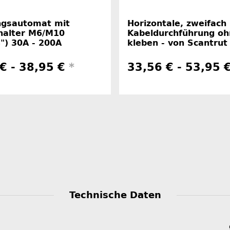
ngsautomat mit
Horizontale, zweifach
halter M6/M10
Kabeldurchführung oh
8") 30A - 200A
kleben - von Scantrut
€ -
38,95 €
*
33,56 € -
53,95 
Technische Daten