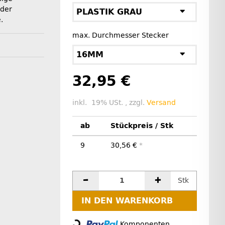
 der
PLASTIK GRAU
.
max. Durchmesser Stecker
16MM
32,95 €
inkl. 19% USt. , zzgl.
Versand
ab
Stückpreis / Stk
9
30,56 €
*
Stk
Loading...
IN DEN WARENKORB
Komponenten