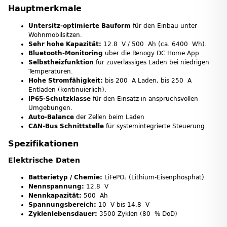
Hauptmerkmale
Untersitz-optimierte Bauform
für den Einbau unter
Wohnmobilsitzen.
Sehr hohe Kapazität:
12.8 V / 500 Ah (ca. 6400 Wh).
Bluetooth-Monitoring
über die Renogy DC Home App.
Selbstheizfunktion
für zuverlässiges Laden bei niedrigen
Temperaturen.
Hohe Stromfähigkeit:
bis 200 A Laden, bis 250 A
Entladen (kontinuierlich).
IP65-Schutzklasse
für den Einsatz in anspruchsvollen
Umgebungen.
Auto-Balance
der Zellen beim Laden
CAN-Bus Schnittstelle
für systemintegrierte Steuerung
Spezifikationen
Elektrische Daten
Batterietyp / Chemie:
LiFePO₄ (Lithium-Eisenphosphat)
Nennspannung:
12.8 V
Nennkapazität:
500 Ah
Spannungsbereich:
10 V bis 14.8 V
Zyklenlebensdauer:
3500 Zyklen (80 % DoD)