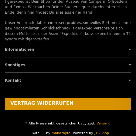
tigerexped ist Dein Shop für den Ausbau von Campern, Offroadern
und Exmos. Wir machen Deiner Sucherei quer durchs Internet ein
Ende, denn hier findest Du alles aus einer Hand.
Unser Anspruch dabei: ein reiseerprobtes, sinnvolles Sortiment ohne
gewinnoptimierten Schnickschnack. tigerexped verschreibt sich
diesem Motto seit einer Asien-”Expedition” (kurz: exped) in einem T3
syncro mit tiger-Streifen.
Informationen
Sonstiges
Kontakt
VERTRAG WIDERRUFEN
* Alle Preise inkl. gesetzlicher USt., zzgl.
Versand
with
by
maßarbyte
, Powered by
JTL-Shop