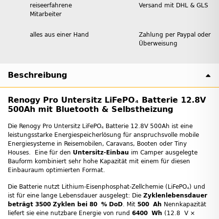
reiseerfahrene
Versand mit DHL & GLS
Mitarbeiter
alles aus einer Hand
Zahlung per Paypal oder
Überweisung
Beschreibung
Renogy Pro Untersitz LiFePO₄ Batterie 12.8V
500Ah mit Bluetooth & Selbstheizung
Die Renogy Pro Untersitz LiFePO₄ Batterie 12.8V 500Ah ist eine
leistungsstarke Energiespeicherlösung für anspruchsvolle mobile
Energiesysteme in Reisemobilen, Caravans, Booten oder Tiny
Houses. Eine für den
Untersitz-
Einbau
im Camper ausgelegte
Bauform kombiniert sehr hohe Kapazität mit einem für diesen
Einbauraum optimierten Format.
Die Batterie nutzt Lithium-Eisenphosphat-Zellchemie (LiFePO₄) und
ist für eine lange Lebensdauer ausgelegt: Die
Zyklenlebensdauer
beträgt 3500 Zyklen bei 80 % DoD
. Mit
500 Ah
Nennkapazität
liefert sie eine nutzbare Energie von rund
6400 Wh
(12.8 V ×