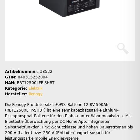
Artikelnummer:
38532
GTIN:
840315252004
HAN:
RBT12500LFP-SHBT
Kategorie:
Elektrik
Hersteller:
Renogy
Die Renogy Pro Untersitz LiFePO₄ Batterie 12.8V 500Ah
(RBT12500LFP-SHBT) ist eine sehr kapazitätsstarke Lithium-
Eisenphosphat-Batterie für den Einbau unter Wohnmobilsitzen. Mit
Bluetooth-Überwachung per DC Home App, integrierter
Selbstheizfunktion, IP65-Schutzklasse und hohen Dauerströmen bis
200 A (Laden) bzw. 250 A (Entladen) eignet sie sich für
leistungsstarke mobile Energiesysteme.