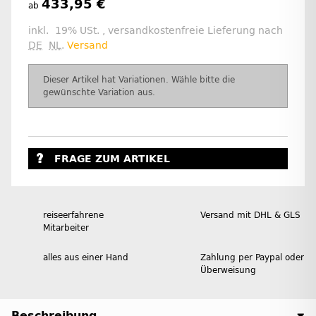
433,95 €
ab
inkl. 19% USt. , versandkostenfreie Lieferung nach
DE
NL
.
Versand
x
Dieser Artikel hat Variationen. Wähle bitte die
gewünschte Variation aus.
FRAGE ZUM ARTIKEL
reiseerfahrene
Versand mit DHL & GLS
Mitarbeiter
alles aus einer Hand
Zahlung per Paypal oder
Überweisung
Beschreibung