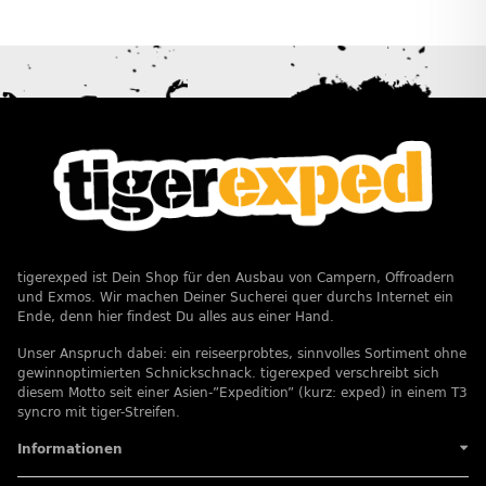
tigerexped ist Dein Shop für den Ausbau von Campern, Offroadern
und Exmos. Wir machen Deiner Sucherei quer durchs Internet ein
Ende, denn hier findest Du alles aus einer Hand.
Unser Anspruch dabei: ein reiseerprobtes, sinnvolles Sortiment ohne
gewinnoptimierten Schnickschnack. tigerexped verschreibt sich
diesem Motto seit einer Asien-”Expedition” (kurz: exped) in einem T3
syncro mit tiger-Streifen.
Informationen