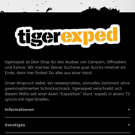
tigerexped ist Dein Shop für den Ausbau von Campern, Offroadern
und Exmos. Wir machen Deiner Sucherei quer durchs Internet ein
Ende, denn hier findest Du alles aus einer Hand.
Unser Anspruch dabei: ein reiseerprobtes, sinnvolles Sortiment ohne
gewinnoptimierten Schnickschnack. tigerexped verschreibt sich
diesem Motto seit einer Asien-”Expedition” (kurz: exped) in einem T3
syncro mit tiger-Streifen.
Informationen
Sonstiges