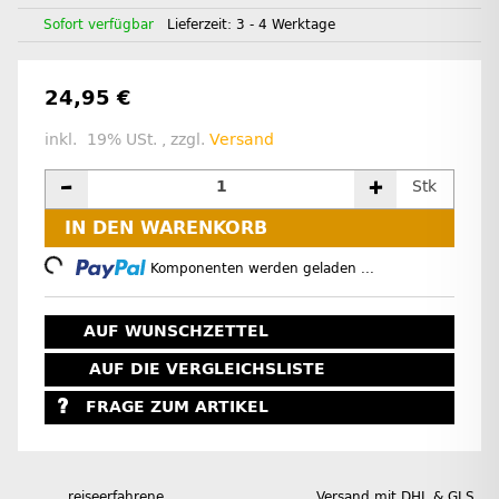
Sofort verfügbar
Lieferzeit:
3 - 4 Werktage
24,95 €
inkl. 19% USt. , zzgl.
Versand
Stk
IN DEN WARENKORB
Loading...
Komponenten werden geladen ...
AUF WUNSCHZETTEL
AUF DIE VERGLEICHSLISTE
FRAGE ZUM ARTIKEL
reiseerfahrene
Versand mit DHL & GLS