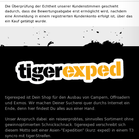
Die Überprüfung der Echtheit unserer Kundenstimmen geschieht
dadurch, dass die Bewertungsabgabe erst ermöglicht wird, nachdem
eine Anmeldung in einem registrierten Kundenkonto erfolgt ist, über das
ein Kauf getätigt wurde.
tigerexped ist Dein Shop für den Ausbau von Campern, Offroadern
und Exmos. Wir machen Deiner Sucherei quer durchs Internet ein
Ende, denn hier findest Du alles aus einer Hand.
Unser Anspruch dabei: ein reiseerprobtes, sinnvolles Sortiment ohne
gewinnoptimierten Schnickschnack. tigerexped verschreibt sich
diesem Motto seit einer Asien-”Expedition” (kurz: exped) in einem T3
syncro mit tiger-Streifen.