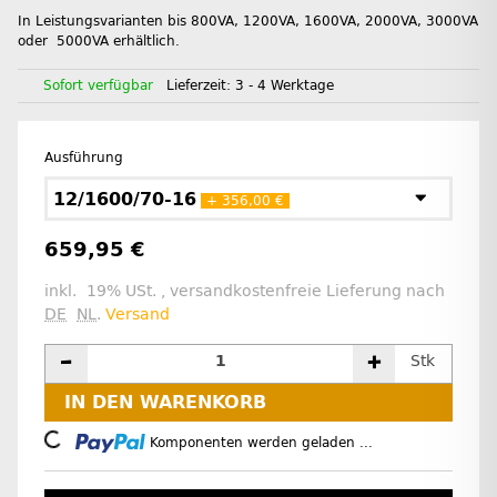
In Leistungsvarianten bis 800VA, 1200VA, 1600VA, 2000VA, 3000VA
oder 5000VA erhältlich.
Sofort verfügbar
Lieferzeit:
3 - 4 Werktage
Ausführung
12/1600/70-16
+ 356,00 €
659,95 €
inkl. 19% USt. , versandkostenfreie Lieferung nach
DE
NL
.
Versand
Stk
IN DEN WARENKORB
Loading...
Komponenten werden geladen ...