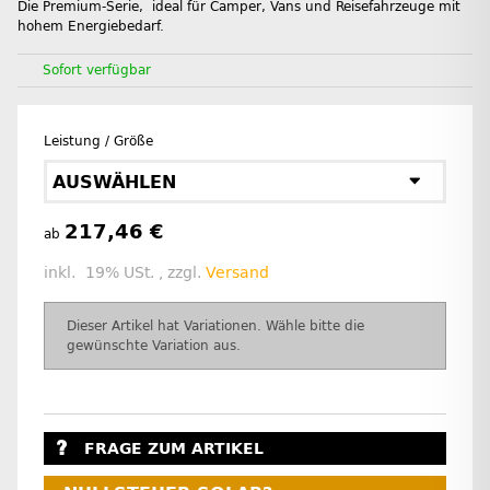
Die Premium-Serie, ideal für Camper, Vans und Reisefahrzeuge mit
hohem Energiebedarf.
Sofort verfügbar
Leistung / Größe
AUSWÄHLEN
217,46 €
ab
inkl. 19% USt. , zzgl.
Versand
x
Dieser Artikel hat Variationen. Wähle bitte die
gewünschte Variation aus.
FRAGE ZUM ARTIKEL