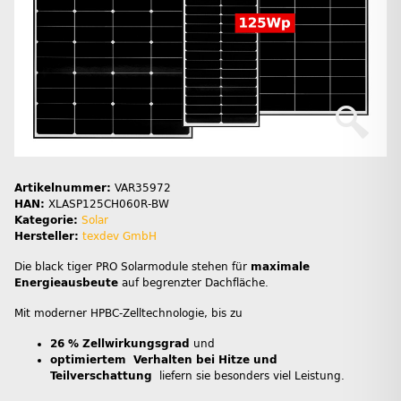
Artikelnummer:
VAR35972
HAN:
XLASP125CH060R-BW
Kategorie:
Solar
Hersteller:
texdev GmbH
Die black tiger PRO Solarmodule stehen für
maximale
Energieausbeute
auf begrenzter Dachfläche.
Mit moderner HPBC-Zelltechnologie, bis zu
26 % Zellwirkungsgrad
und
optimiertem Verhalten bei Hitze und
Teilverschattung
liefern sie besonders viel Leistung.