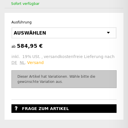
Sofort verfügbar
Ausführung
AUSWÄHLEN
584,95 €
ab
inkl. 19% USt. , versandkostenfreie Lieferung nach
DE
NL
.
Versand
x
Dieser Artikel hat Variationen. Wähle bitte die
gewünschte Variation aus.
FRAGE ZUM ARTIKEL