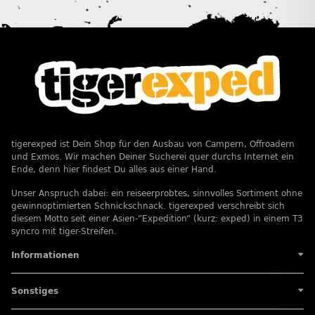
tigerexped ist Dein Shop für den Ausbau von Campern, Offroadern
und Exmos. Wir machen Deiner Sucherei quer durchs Internet ein
Ende, denn hier findest Du alles aus einer Hand.
Unser Anspruch dabei: ein reiseerprobtes, sinnvolles Sortiment ohne
gewinnoptimierten Schnickschnack. tigerexped verschreibt sich
diesem Motto seit einer Asien-”Expedition” (kurz: exped) in einem T3
syncro mit tiger-Streifen.
Informationen
Sonstiges