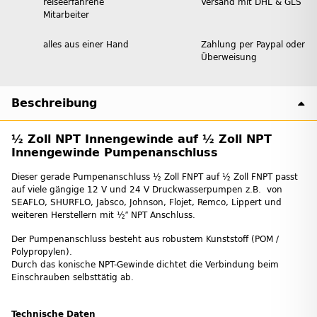
reiseerfahrene
Versand mit DHL & GLS
Mitarbeiter
alles aus einer Hand
Zahlung per Paypal oder
Überweisung
Beschreibung
½ Zoll NPT Innengewinde auf ½ Zoll NPT
Innengewinde Pumpenanschluss
Dieser gerade Pumpenanschluss ½ Zoll FNPT auf ½ Zoll FNPT passt
auf viele gängige 12 V und 24 V Druckwasserpumpen z.B. von
SEAFLO, SHURFLO, Jabsco, Johnson, Flojet, Remco, Lippert und
weiteren Herstellern mit ½″ NPT Anschluss.
Der Pumpenanschluss besteht aus robustem Kunststoff (POM /
Polypropylen).
Durch das konische NPT-Gewinde dichtet die Verbindung beim
Einschrauben selbsttätig ab.
Technische Daten