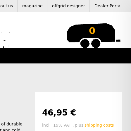
out us
magazine
offgrid designer
Dealer Portal
0
46,95 €
of durable
incl. 19% VAT , plus
shipping costs
at and cold