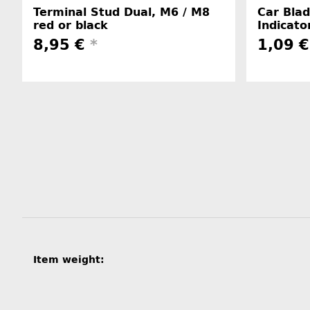
Terminal Stud Dual, M6 / M8
Car Bla
red or black
Indicato
8,95 €
*
1,09 
Item information
Value
Item weight: