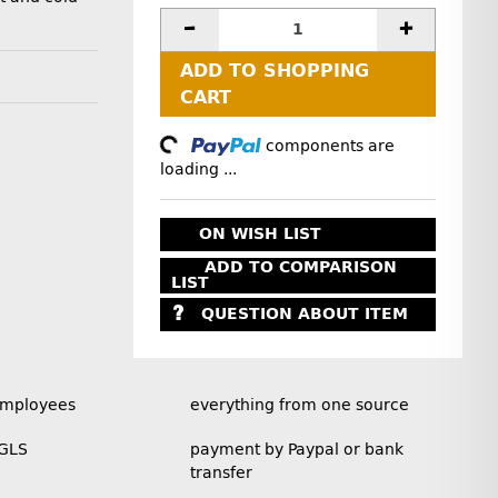
ADD TO SHOPPING
CART
Loading...
components are
loading ...
ON WISH LIST
ADD TO COMPARISON
LIST
QUESTION ABOUT ITEM
employees
everything from one source
 GLS
payment by Paypal or bank
transfer