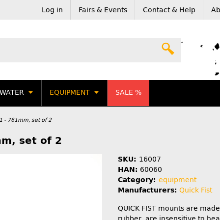
Log in
Fairs & Events
Contact & Help
Ab
WATER
EQUIPMENT
SALE %
81 - 761mm, set of 2
m, set of 2
SKU:
16007
HAN:
60060
Category:
equipment
Manufacturers:
Quick Fist
QUICK FIST mounts are made 
rubber, are insensitive to he