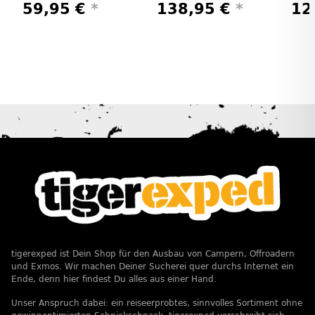
59,95 €
*
138,95 €
*
12
tigerexped ist Dein Shop für den Ausbau von Campern, Offroadern
und Exmos. Wir machen Deiner Sucherei quer durchs Internet ein
Ende, denn hier findest Du alles aus einer Hand.
Unser Anspruch dabei: ein reiseerprobtes, sinnvolles Sortiment ohne