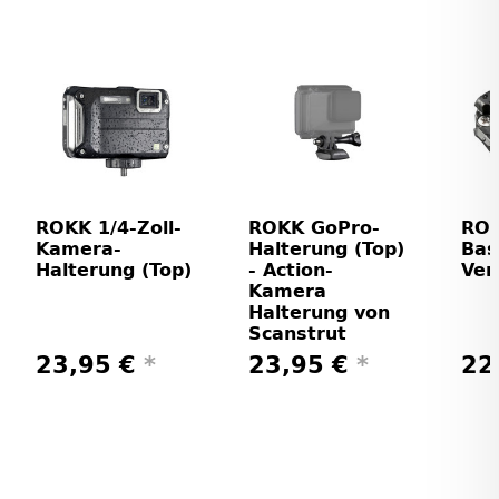
ROKK 1/4-Zoll-
ROKK GoPro-
ROK
Kamera-
Halterung (Top)
Bas
Halterung (Top)
- Action-
Ver
Kamera
Halterung von
Scanstrut
23,95 €
*
23,95 €
*
22