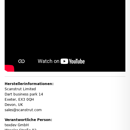
Herstellerinformationen:
Scanstrut Limited
Dart business park 14
Exeter, EX3 0QH
Devon, UK
sales@scanstrut.com
Verantwortliche Person:
texdev GmbH