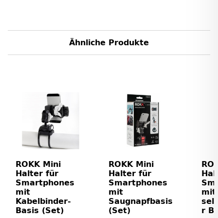
Ähnliche Produkte
ROKK Mini
ROKK Mini
ROK
Halter für
Halter für
Hal
Smartphones
Smartphones
Sma
mit
mit
mit
Kabelbinder-
Saugnapfbasis
sel
Basis (Set)
(Set)
r B