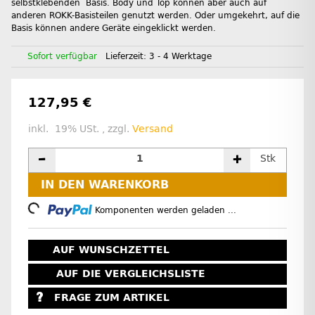
selbstklebenden Basis. Body und Top können aber auch auf
anderen ROKK-Basisteilen genutzt werden. Oder umgekehrt, auf die
Basis können andere Geräte eingeklickt werden.
Sofort verfügbar
Lieferzeit:
3 - 4 Werktage
127,95 €
inkl. 19% USt. , zzgl.
Versand
Stk
IN DEN WARENKORB
Loading...
Komponenten werden geladen ...
AUF WUNSCHZETTEL
AUF DIE VERGLEICHSLISTE
FRAGE ZUM ARTIKEL