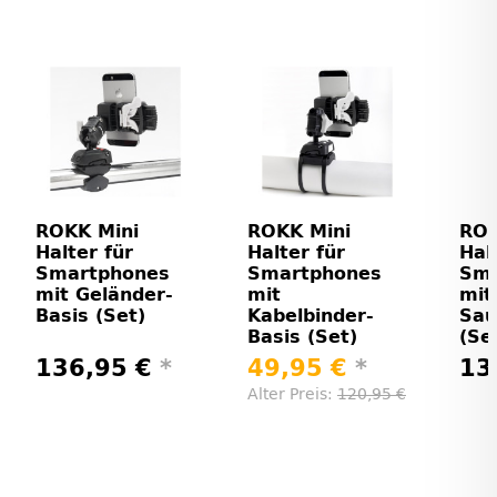
ROKK Mini
ROKK Mini
ROK
Halter für
Halter für
Hal
Smartphones
Smartphones
Sma
mit Geländer-
mit
mit
Basis (Set)
Kabelbinder-
Sau
Basis (Set)
(Se
136,95 €
*
49,95 €
*
13
Alter Preis:
120,95 €