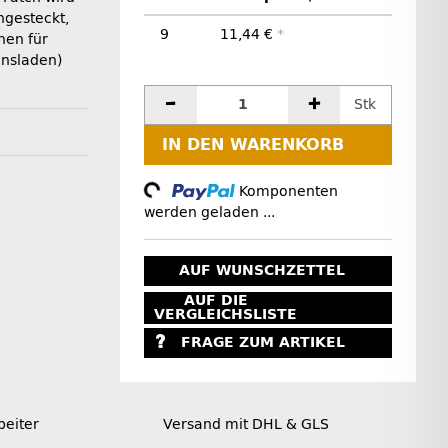
ngesteckt,
9
11,44 €
*
nen für
onsladen)
Stk
IN DEN WARENKORB
Loading...
Komponenten
werden geladen ...
AUF WUNSCHZETTEL
AUF DIE
VERGLEICHSLISTE
FRAGE ZUM ARTIKEL
beiter
Versand mit DHL & GLS