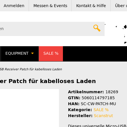
Anmelden
Messen & Events
Kontakt & Hilfe
Über 
EQUIPMENT
SALE %
SB Receiver Patch für kabelloses Laden
er Patch für kabelloses Laden
Artikelnummer:
18269
GTIN:
5060114797185
HAN:
SC-CW-PATCH-MU
Kategorie:
SALE %
Hersteller:
Scanstrut
Dieses universelle Micro-USB