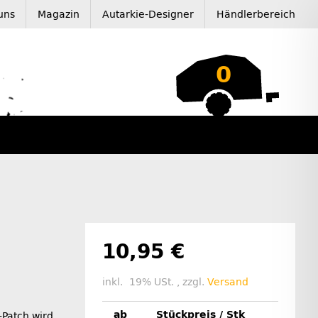
uns
Magazin
Autarkie-Designer
Händlerbereich
0
10,95 €
inkl. 19% USt. , zzgl.
Versand
ab
Stückpreis / Stk
-Patch wird