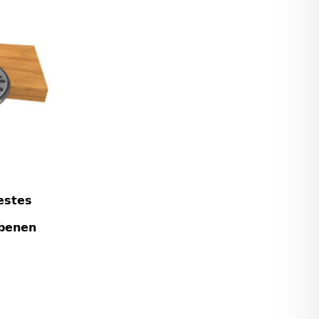
estes
ebenen