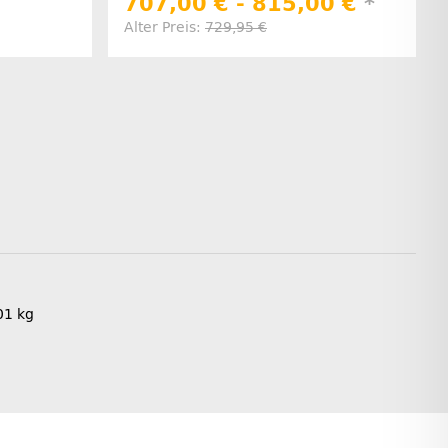
707,00 € -
815,00 €
*
Alter Preis:
729,95 €
01
kg